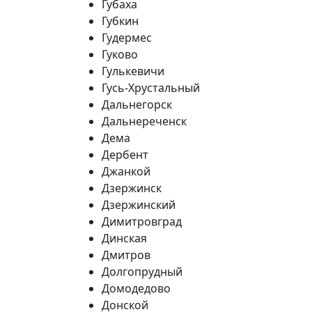
Губаха
Губкин
Гудермес
Гуково
Гулькевичи
Гусь-Хрустальный
Дальнегорск
Дальнереченск
Дема
Дербент
Джанкой
Дзержинск
Дзержинский
Димитровград
Динская
Дмитров
Долгопрудный
Домодедово
Донской