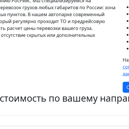
анию РосРейс. Мы специализируемся на
еревозок грузов любых габаритов по России: зона
ных пунктов. В нашем автопарке современный
торый регулярно проходит ТО и предрейсовую
ать расчет цены перевозки вашего груза.
 отсутствие скрытых или дополнительных
На
со
да
О
 стоимость по вашему напр