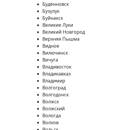
Будённовск
Бузулук
Буйнакск
Великие Луки
Великий Новгород
Верхняя Пышма
Видное
Вилючинск
Вичуга
Владивосток
Владикавказ
Владимир
Волгоград
Волгодонск
Волжск
Волжский
Вологда
Волхов
Вольск